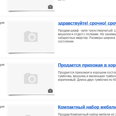
6
здравствуйте! срочно! сро
дня
Продам шкаф - купе трехстворчатый. Ц
вешалок и отдел с полками. Не занима
габаритных квартир. Размеры ширина 1
состоянии.
Продается прихожая в хо
дня
Продается прихожая в хорошем состоя
тумбочка, вешалка и маленькая тумбо
коричневый. Длина двух тумбочек по 6
5
Компактный набор мебели
дня
Продам Компактный набор мебели из 2