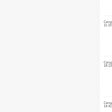
Сего
11:10
Сего
18:13
Сего
14:41