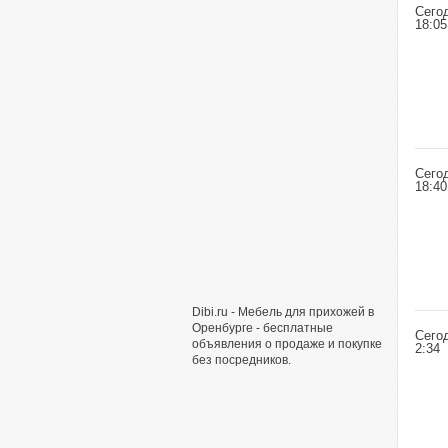
Сего
18:05
Сего
18:40
Dibi.ru - Мебель для прихожей в
Оренбурге - бесплатные
Сего
объявления о продаже и покупке
2:34
без посредников.