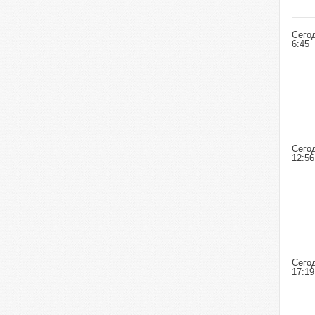
Сего
6:45
Сего
12:56
Сего
17:19