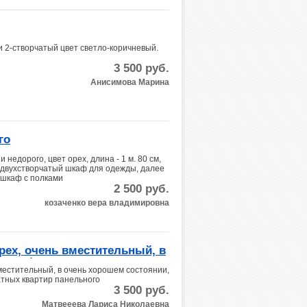
 2-створчатый цвет светло-коричневый.
3 500
руб.
Анисимова Марина
го
едорого, цвет орех, длина - 1 м. 80 см,
а двухстворчатый шкаф для одежды, далее
 шкаф с полками
2 500
руб.
козаченко вера владимировна
рех, очень вместительный, в
, шкаф хорошо подходит для
местительный, в очень хорошем состоянии,
тных квартир панельного
3 500
руб.
Матвееева Лариса Николаевна