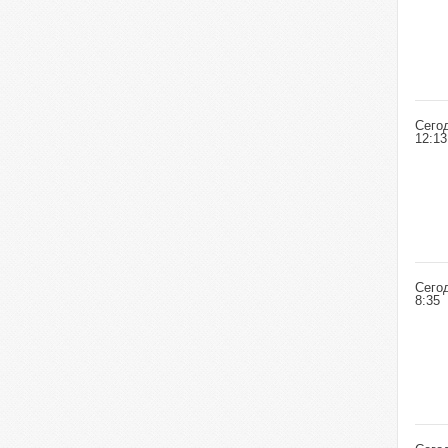
Сего
12:13
Сего
8:35