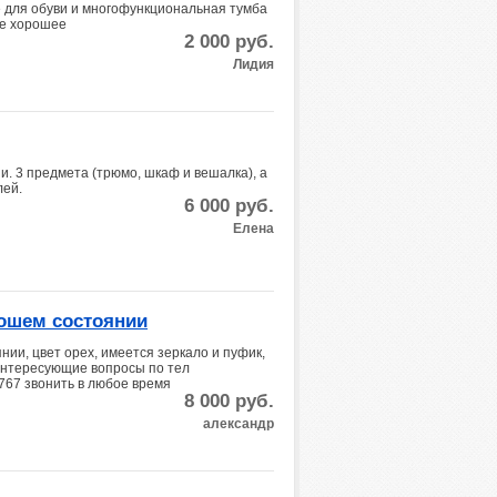
 для обуви и многофункциональная тумба
ние хорошее
2 000
руб.
Лидия
. 3 предмета (трюмо, шкаф и вешалка), а
лей.
6 000
руб.
Елена
рошем состоянии
ии, цвет орех, имеется зеркало и пуфик,
интересующие вопросы по тел
767 звонить в любое время
8 000
руб.
александр