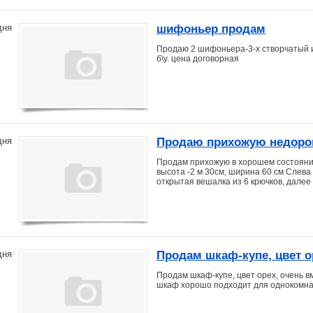
шифоньер продам
дня
Продаю 2 шифоньера-3-х створчатый и
б\у. цена договорная
Продаю прихожую недоро
дня
Продам прихожую в хорошем состоянии н
высота -2 м 30см, ширина 60 см Слев
открытая вешалка из 6 крючков, далее
Продам шкаф-купе, цвет о
дня
очень хорошем состоянии
Продам шкаф-купе, цвет орех, очень в
однокомнатных квартир
шкаф хорошо подходит для однокомна